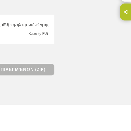
Share this page on...
E-Mail
ς (IFU) στην ηλεκτρονική πύλη της
Kulzer (e-IFU).
ΠΙΛΕΓΜΈΝΩΝ (ZIP)