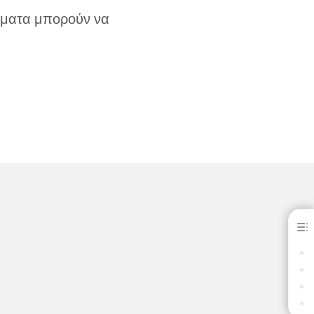
ώματα μπορούν να
Xantalgin®
ΟΦΕΛΗ
ΛΗΨΕΙΣ
ΕΠΙΚΟΙΝΩΝΊΑ
ΣΧΕΤΙΚΆ ΠΡΟΪΌΝΤΑ