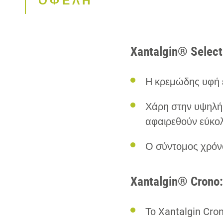
ΟΦΕΛΗ
Xantalgin® Select
Η κρεμώδης υφή εί
Χάρη στην υψηλή
αφαιρεθούν εύκο
Ο σύντομος χρόνο
Xantalgin® Crono
Το Xantalgin Cro