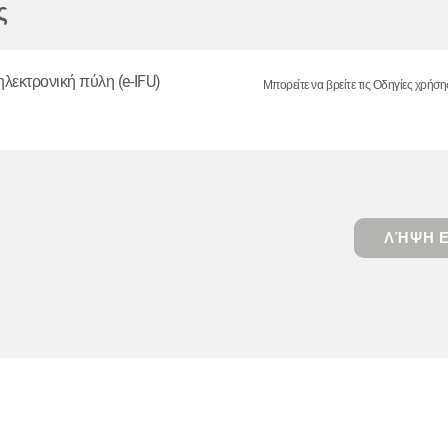
ς
ηλεκτρονική πύλη (e-IFU)
Μπορείτε να βρείτε τις Οδηγίες χρήση
ΛΉΨΗ Ε