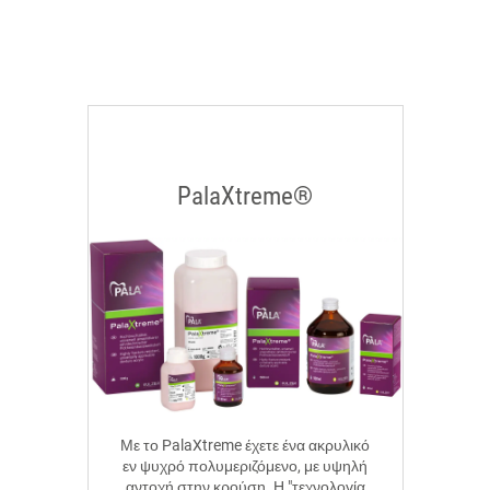
PalaXtreme®
Με το PalaXtreme έχετε ένα ακρυλικό
εν ψυχρό πολυμεριζόμενο, με υψηλή
αντοχή στην κρούση. Η "τεχνολογία