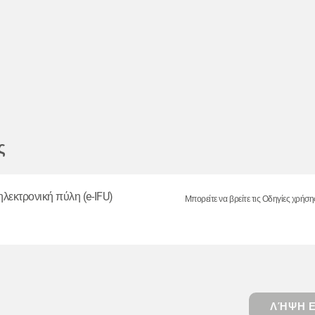
ς
ηλεκτρονική πύλη (e-IFU)
Μπορείτε να βρείτε τις Οδηγίες χρήση
ΛΉΨΗ Ε