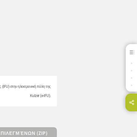
PalaBox
ΟΦΕΛΗ
ΛΗΨΕΙΣ
ΕΠΙΚΟΙΝΩΝΊΑ
ΣΧΕΤΙΚΆ ΠΡΟΪΌΝΤΑ
ς (IFU) στην ηλεκτρονική πύλη της
Kulzer (e-IFU).
Share this page on...
E-Mail
ΠΙΛΕΓΜΈΝΩΝ (ZIP)