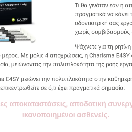
Τι θα γινόταν εάν η 
πραγματικά να κάνει 
οδοντιατρική σας εργ
χωρίς συμβιβασμούς 
Ψάχνετε για τη ρητίνη
 μέρος. Με μόλις 4 αποχρώσεις, η Charisma E4SY 
σία, μειώνοντας την πολυπλοκότητα της ροής εργα
ma E4SY μειώνει την πολυπλοκότητα στην καθημερι
επικεντρωθείτε σε ό,τι έχει πραγματικά σημασία:
τες αποκαταστάσεις, αποδοτική συνεργ
ικανοποιημένοι ασθενείς.