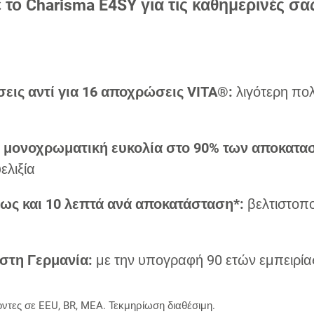
ε το Charisma E4SY για τις καθημερινές σα
εις αντί για 16 αποχρώσεις VITA®:
λιγότερη πολ
α μονοχρωματική ευκολία στο 90% των αποκατα
ελιξία
ως και 10 λεπτά ανά αποκατάσταση*:
βελτιστοπ
στη Γερμανία:
με την υπογραφή 90 ετών εμπειρί
ΟΠΙΣΘΙΑ Α
ΑΠΟΚΑΤΑΣΤΑΣΗ ΚΟΠΤ
οντες σε EEU, BR, MEA. Τεκμηρίωση διαθέσιμη.
ΑΠΟΚΑΤΑΣΤ