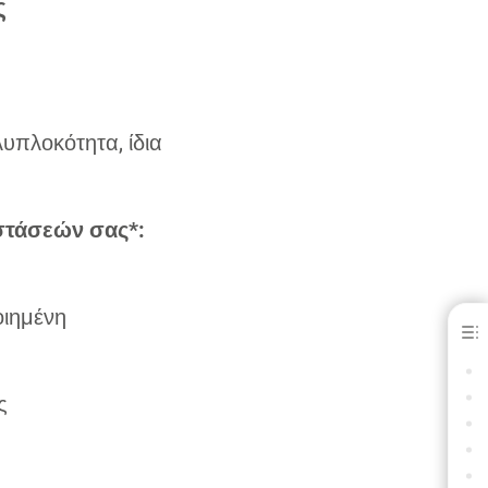
ς
υπλοκότητα, ίδια
στάσεών σας*:
οιημένη
Charisma® E4SY
ΕΠΙΛΕΞΤΕ ΤΟ
ΧΡΗΣΙΜΟΠΟΙΗΣΤΕ ΤΟ
ας
ΠΟΚΑΤΑΣΤΑΣΗ ΜΕ CHARISMA E4SY, ΑΠΟΧΡΩΣΗ MEDIUM
ΙΚΟΥ ΑΚΡΟΥ ΜΕ CHARISMA E4SY, ΑΠΟΧΡΩΣΗ BLEACH
ΑΣΗ ΤΑΞΗΣ V ΜΕ CHARISMA E4SY, ΑΠΟΧΡΩΣΗ MEDIUM