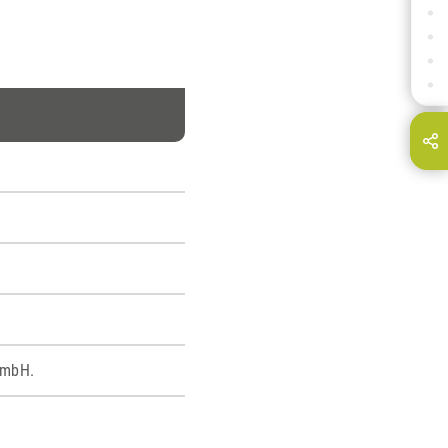
ΑΓΑΠΗΣΤΕ ΤΟ
ΓΙΑΤΙ ΛΕΙΤΟΥΡΓΕΙ
ΕΠΙΚΟΙΝΩΝΙΑ
ΛΗΨΕΙΣ
Share this page on...
E-Mail
GmbH.