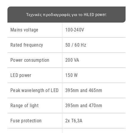
Τεχνικές προδιαγραφές για το HiLED power:
Mains voltage
100-240V
Rated frequency
50 / 60 Hz
Power consumption
200 VA
LED power
150 W
Peak wavelength of LED
395nm and 465nm
Range of light
395nm and 470nm
Fuse protection
2x T6,3A