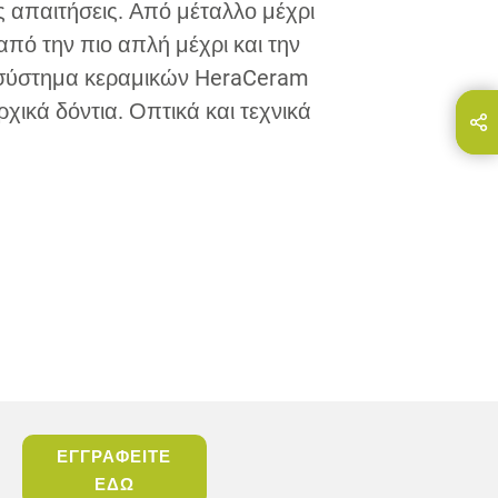
κές απαιτήσεις. Από μέταλλο μέχρι
, από την πιο απλή μέχρι και την
ο σύστημα κεραμικών HeraCeram
ικά δόντια. Οπτικά και τεχνικά
Share this page on...
E-Mail
ΕΓΓΡΑΦΕΙΤΕ
ΕΔΩ