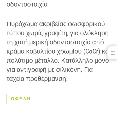
οδοντοστοιχία
Πυρόχωμα ακριβείας φωσφορικού
τύπου χωρίς γραφίτη, για ολόκληρη
τη χυτή μερική οδοντοστοιχία από
κράμα κοβαλτίου χρωμίου (CoCr) και
Moldavest® Master run
πολύτιμο μέταλλο. Κατάλληλο μόνο
ΟΦΕΛΗ
ΛΗΨΕΙΣ
για αντιγραφή με σιλικόνη. Για
ΕΠΙΚΟΙΝΩΝΊΑ
ταχεία προθέρμανση.
ΟΦΕΛΗ