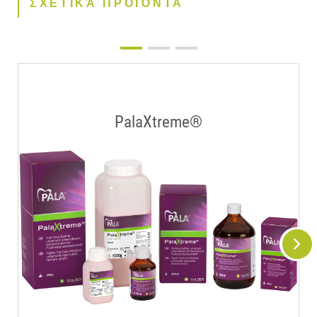
ΣΧΕΤΙΚΆ ΠΡΟΪΌΝΤΑ
PalaXtreme®