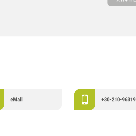
ΛΉΨΗ Ε
eMail
+30-210-96319