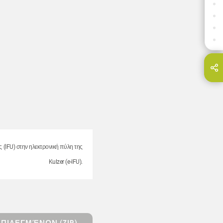
ΟΦΕΛΗ
ΛΗΨΕΙΣ
ΕΠΙΚΟΙΝΩΝΊΑ
ΣΧΕΤΙΚΆ ΠΡΟΪΌΝΤΑ
Share this page on...
E-Mail
ς (IFU) στην ηλεκτρονική πύλη της
Kulzer (e-IFU).