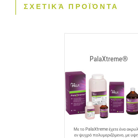
ΣΧΕΤΙΚΆ ΠΡΟΪΌΝΤΑ
PalaXtreme®
Με το PalaXtreme έχετε ένα ακρυλ
εν ψυχρό πολυμεριζόμενο, με υψ