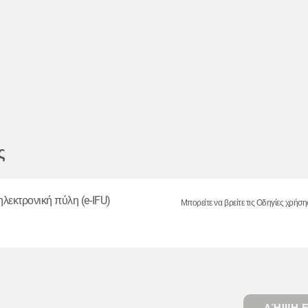
ς
ηλεκτρονική πύλη (e-IFU)
Μπορείτε να βρείτε τις Οδηγίες χρήση