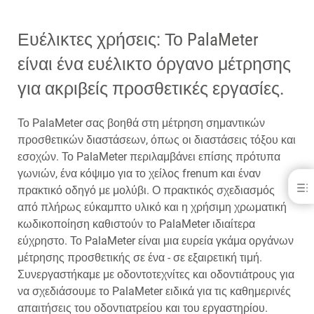
Ευέλικτες χρήσεις: Το PalaMeter
είναι ένα ευέλικτο όργανο μέτρησης
για ακριβείς προσθετικές εργασίες.
Το PalaMeter σας βοηθά στη μέτρηση σημαντικών
προσθετικών διαστάσεων, όπως οι διαστάσεις τόξου και
εσοχών. Το PalaMeter περιλαμβάνει επίσης πρότυπα
γωνιών, ένα κόψιμο για το χείλος frenum και έναν
PalaMeter
πρακτικό οδηγό με μολύβι. Ο πρακτικός σχεδιασμός
από πλήρως εύκαμπτο υλικό και η χρήσιμη χρωματική
ΟΦΕΛΗ
κωδικοποίηση καθιστούν το PalaMeter ιδιαίτερα
ΛΗΨΕΙΣ
εύχρηστο. Το PalaMeter είναι μια ευρεία γκάμα οργάνων
ΕΠΙΚΟΙΝΩΝΊΑ
μέτρησης προσθετικής σε ένα - σε εξαιρετική τιμή.
ΣΧΕΤΙΚΆ ΠΡΟΪΌΝΤΑ
Συνεργαστήκαμε με οδοντοτεχνίτες και οδοντιάτρους για
να σχεδιάσουμε το PalaMeter ειδικά για τις καθημερινές
απαιτήσεις του οδοντιατρείου και του εργαστηρίου.